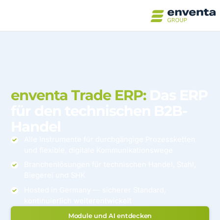
enventa Trade ERP:
Das ERP
für den technischen B2B-
Handel
Alle Instrumente für durchgängige Prozessketten
und flexible, digitale Kommunikationswege
Branchenlösungen für technischen Handel, Stahl,
Biegerei und SHK
Hosted in Germany — sicherer Standard,
kontinuierlich weiterentwickelt
Module und AI entdecken