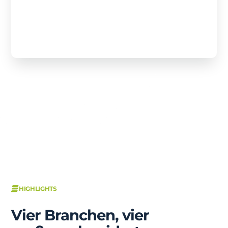
04
SHK Handel
• Automation • Branchen-Tiefe 
Geringe Kosten · Hosted in Ger
HIGHLIGHTS
Vier Branchen, vier