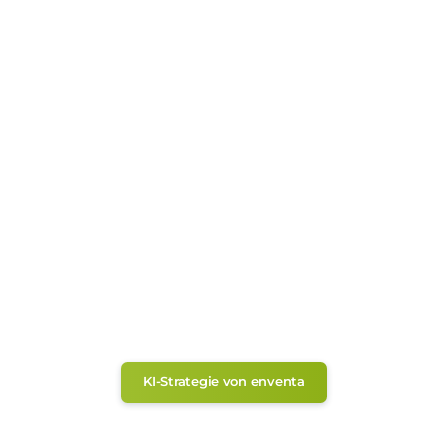
Bestellbestätigung: KI prüft
Abweichungen und bewertet
Ersatzartikel
Eingangsrechnungen:
Dreifachabgleich automatisch – nur
Ausnahmen landen bei Ihnen
„Welche Aufträge sind überfällig?" –
Antwort direkt aus Ihren Daten
Produkttexte aus Stammdaten –
mehrsprachig und kanalgerecht in
Minuten
Disposition: KI erkennt Fehlteile früh
und schlägt Alternativen vor
KI-Strategie von enventa