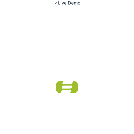
Live Demo
Vision Agentic AI
Trade ERP
KI kennt Ihre Artikel und
Lieferanten – und nimmt die
Routinearbeit ab.